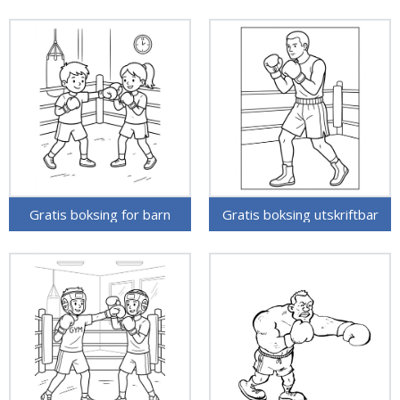
Gratis boksing for barn
Gratis boksing utskriftbar