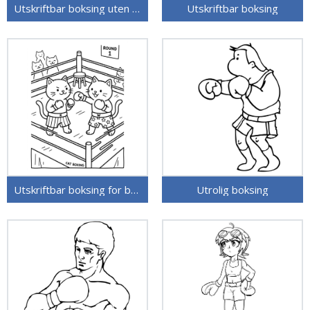
Utskriftbar boksing uten kostnad
Utskriftbar boksing
Utskriftbar boksing for barn
Utrolig boksing