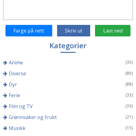
Farge på nett
Skriv ut
Last ned
Kategorier
Anime
(35)
Diverse
(80)
Dyr
(88)
Ferie
(33)
Film og TV
(33)
Grønnsaker og Frukt
(21)
Musikk
(15)