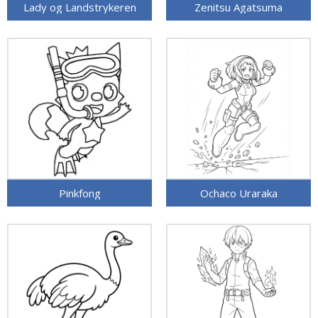
Lady og Landstrykeren
Zenitsu Agatsuma
Pinkfong
Ochaco Uraraka