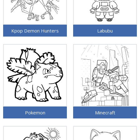
Kpop Demon Hunters
Labubu
Pokemon
Minecraft