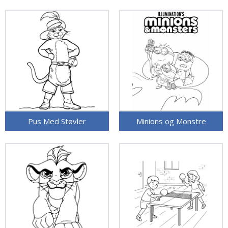
Pus Med Støvler
Minions og Monstre