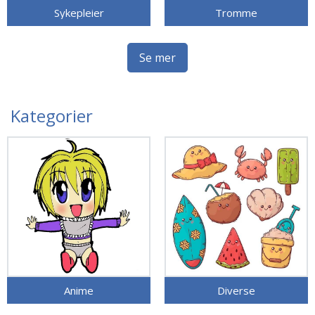
Sykepleier
Tromme
Se mer
Kategorier
Anime
Diverse