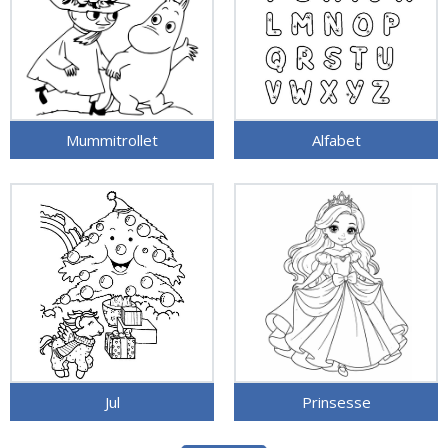
Mummitrollet
Alfabet
Jul
Prinsesse