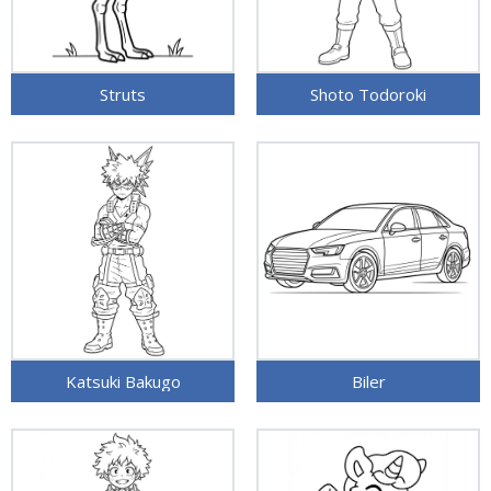
Struts
Shoto Todoroki
Katsuki Bakugo
Biler