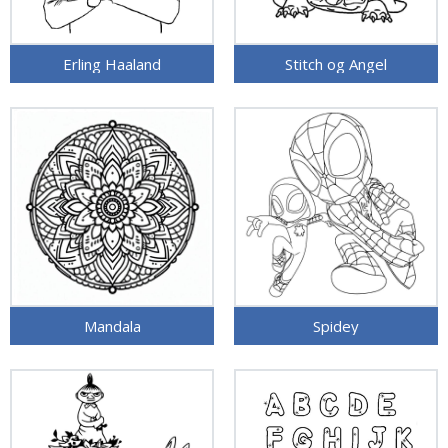
Erling Haaland
Stitch og Angel
Mandala
Spidey