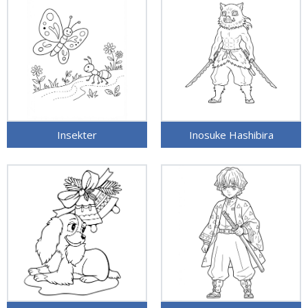
Insekter
Inosuke Hashibira