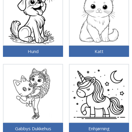
Hund
Katt
Gabbys Dukkehus
Enhjørning