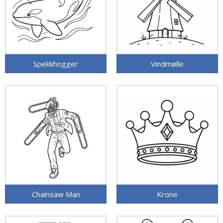
Spekkhogger
Vindmølle
Chainsaw Man
Krone