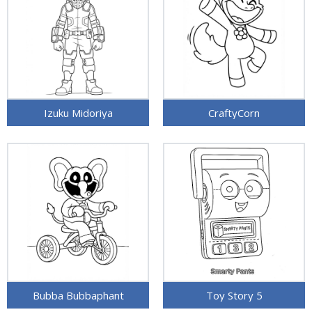
Izuku Midoriya
CraftyCorn
Bubba Bubbaphant
Toy Story 5