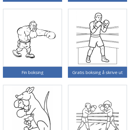
Fin boksing
Gratis boksing å skrive ut