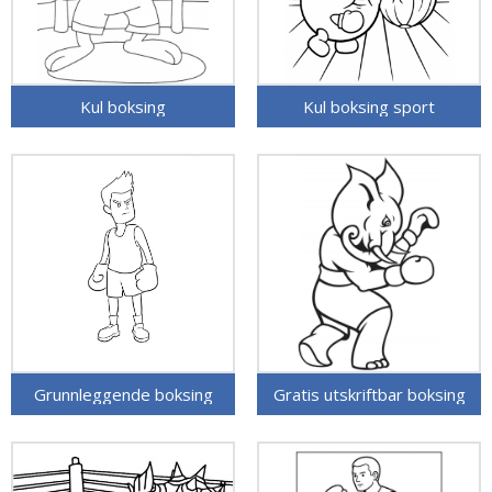
Kul boksing
Kul boksing sport
Grunnleggende boksing
Gratis utskriftbar boksing