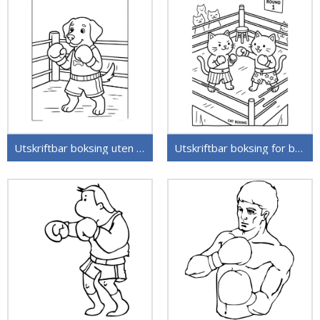
Utskriftbar boksing uten kostnad
Utskriftbar boksing for barn