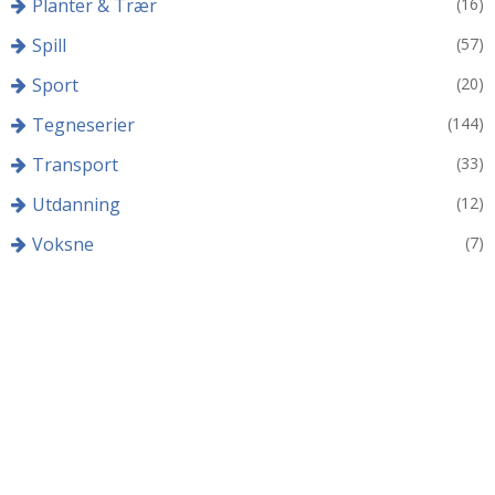
Planter & Trær
(16)
Spill
(57)
Sport
(20)
Tegneserier
(144)
Transport
(33)
Utdanning
(12)
Voksne
(7)