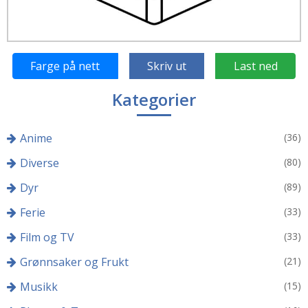
Farge på nett
Skriv ut
Last ned
Kategorier
Anime
(36)
Diverse
(80)
Dyr
(89)
Ferie
(33)
Film og TV
(33)
Grønnsaker og Frukt
(21)
Musikk
(15)