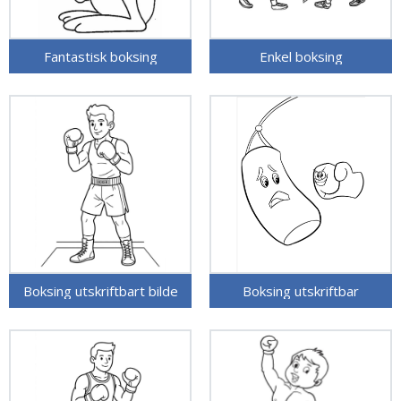
Fantastisk boksing
Enkel boksing
Boksing utskriftbart bilde
Boksing utskriftbar