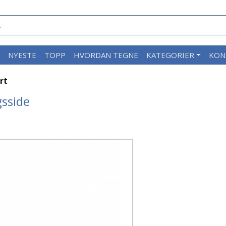
M
NYESTE
TOPP
HVORDAN TEGNE
KATEGORIER
KON
rt
gsside