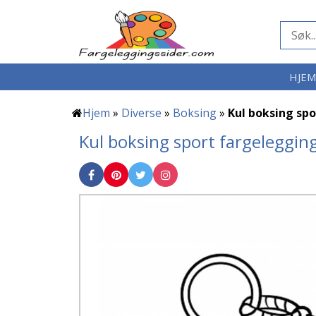
HJE
Hjem
»
Diverse
»
Boksing
»
Kul boksing spo
Kul boksing sport fargeleggin