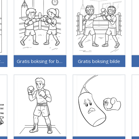
Gratis boksing utskriftbar
Gratis boksing for barn
Gratis boksing bilde