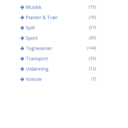
Musikk
(15)
Planter & Trær
(16)
Spill
(57)
Sport
(20)
Tegneserier
(144)
Transport
(33)
Utdanning
(12)
Voksne
(7)