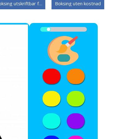
Boksing utskriftbar for barn
Boksing uten kostnad