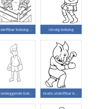
Utskriftbar boksing for barn
Utrolig boksing
Grunnleggende boksing
Gratis utskriftbar boksing