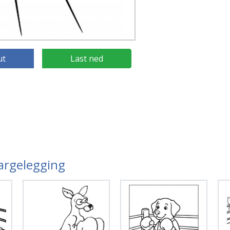
ut
Last ned
Fargelegging