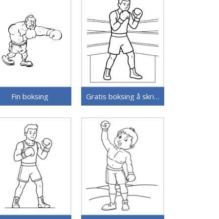
Fin boksing
Gratis boksing å skrive ut