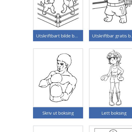
Utskriftbart bilde boksing
Utskriftb
Skriv ut boksing
Lett boksing