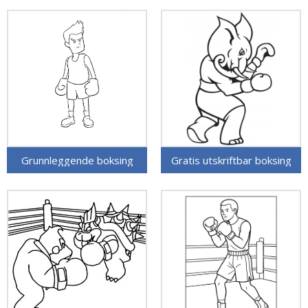
Grunnleggende boksing
Gratis utskriftbar boksing