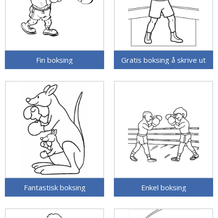
Fin boksing
Gratis boksing å skrive ut
Fantastisk boksing
Enkel boksing