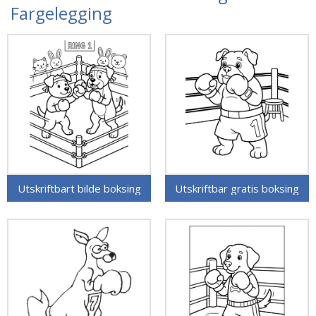
Fargelegging
Utskriftbart bilde boksing
Utskriftbar gratis boksing