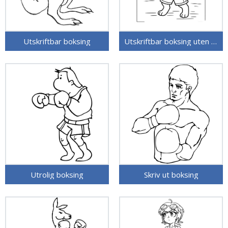
Utskriftbar boksing
Utskriftbar boksing uten kostnad
Utrolig boksing
Skriv ut boksing