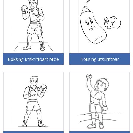
Boksing utskriftbart bilde
Boksing utskriftbar