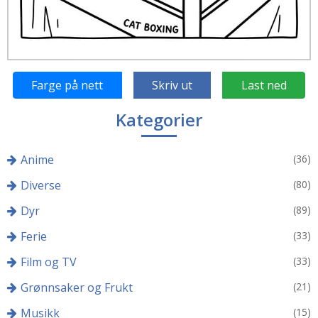
Farge på nett
Skriv ut
Last ned
Kategorier
Anime
(36)
Diverse
(80)
Dyr
(89)
Ferie
(33)
Film og TV
(33)
Grønnsaker og Frukt
(21)
Musikk
(15)