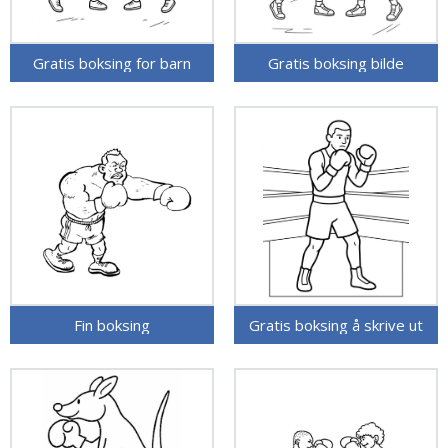
Gratis boksing for barn
Gratis boksing bilde
Fin boksing
Gratis boksing å skrive ut