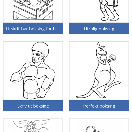
Utskriftbar boksing for barn
Utrolig boksing
Skriv ut boksing
Perfekt boksing