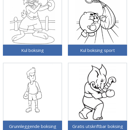
Kul boksing
Kul boksing sport
Grunnleggende boksing
Gratis utskriftbar boksing