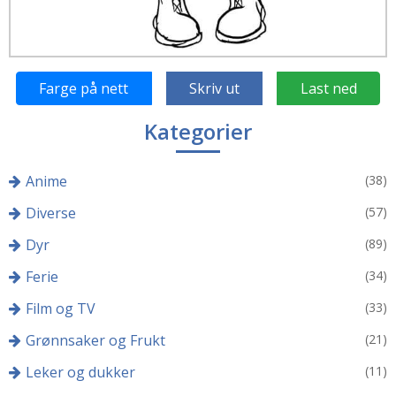
Farge på nett
Skriv ut
Last ned
Kategorier
Anime
(38)
Diverse
(57)
Dyr
(89)
Ferie
(34)
Film og TV
(33)
Grønnsaker og Frukt
(21)
Leker og dukker
(11)