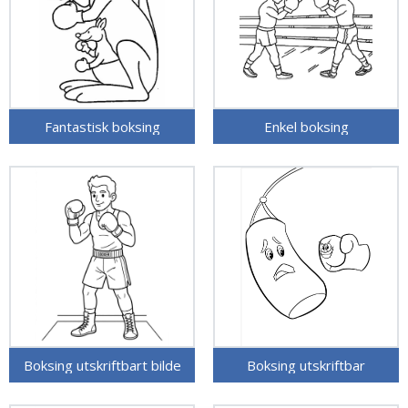
Fantastisk boksing
Enkel boksing
Boksing utskriftbart bilde
Boksing utskriftbar