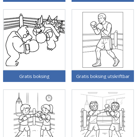
Gratis boksing
Gratis boksing utskriftbar