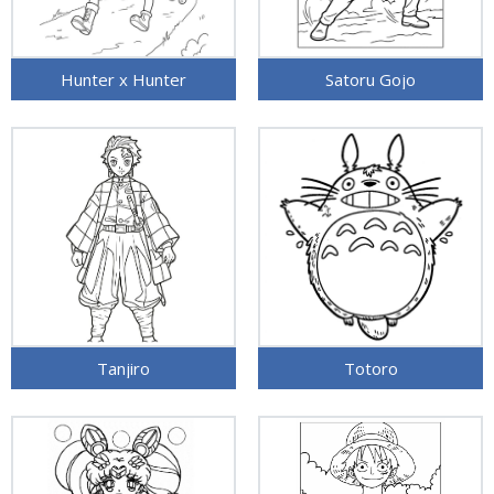
Hunter x Hunter
Satoru Gojo
Tanjiro
Totoro