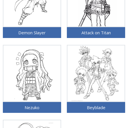
Demon Slayer
Attack on Titan
Nezuko
Beyblade