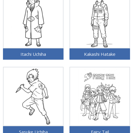
Itachi Uchiha
Kakashi Hatake
Sasuke Uchiha
Fairy Tail