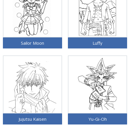
Sailor Moon
Luffy
Jujutsu Kaisen
Yu-Gi-Oh