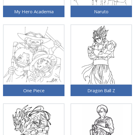
My Hero Academia
Naruto
One Piece
Dragon Ball Z