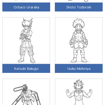
Ochaco Uraraka
Shoto Todoroki
Katsuki Bakugo
Izuku Midoriya