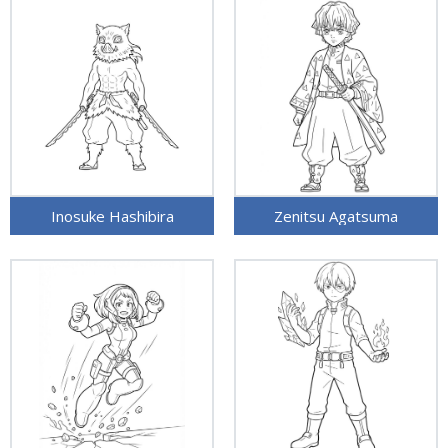
Inosuke Hashibira
Zenitsu Agatsuma