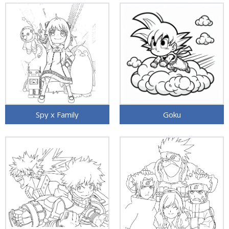
Spy x Family
Goku