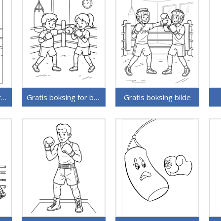
Gratis boksing utskriftbar
Gratis boksing for barn
Gratis boksing bilde