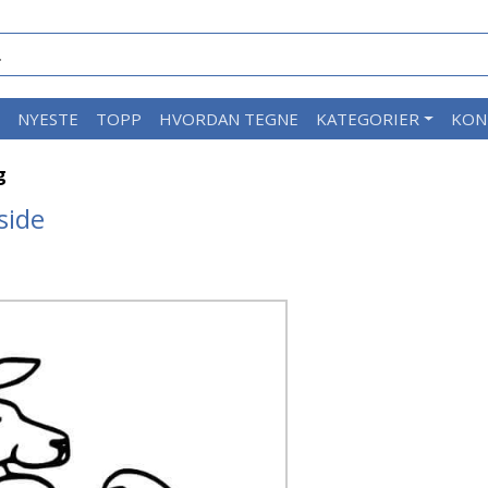
M
NYESTE
TOPP
HVORDAN TEGNE
KATEGORIER
KON
g
side