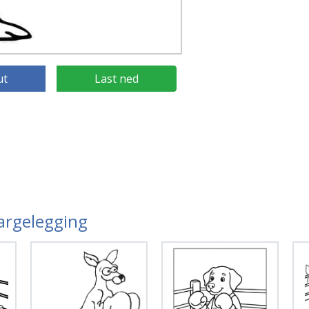
ut
Last ned
Fargelegging