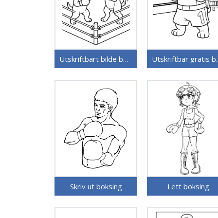
Utskriftbart bilde boksing
Utskriftb
Skriv ut boksing
Lett boksing