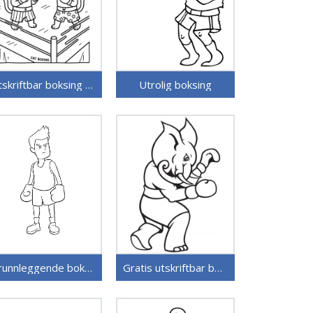
Utskriftbar boksing for barn
Utrolig boksing
Grunnleggende boksing
Gratis utskriftbar boksing