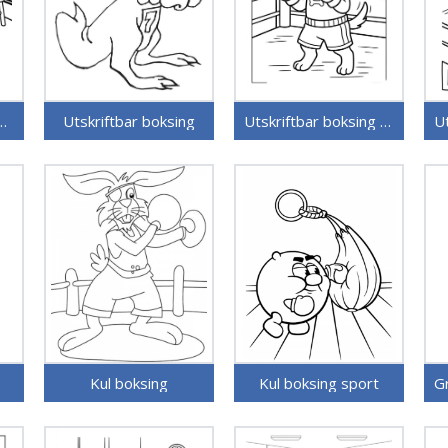
ar gratis boksing
Utskriftbar boksing
Utskriftbar boksing uten kostnad
Kul boksing
Kul boksing sport