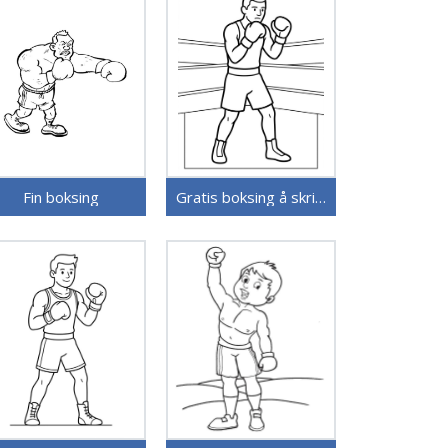
Fin boksing
Gratis boksing å skrive ut