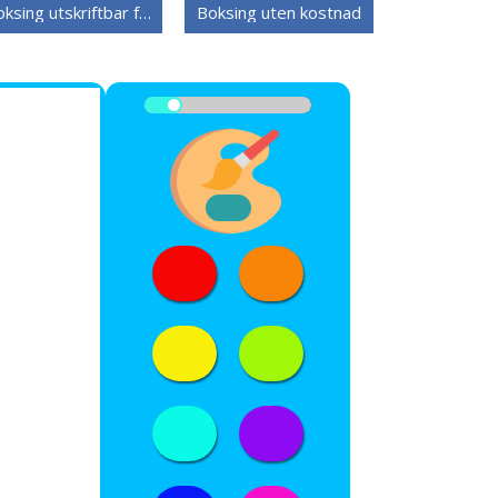
Boksing utskriftbar for barn
Boksing uten kostnad