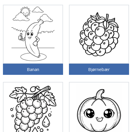
Banan
Bjørnebær