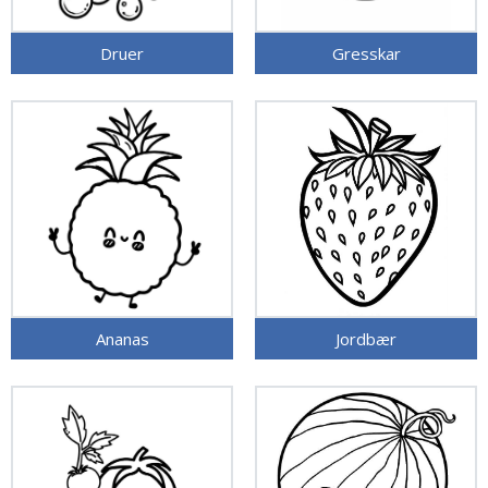
Druer
Gresskar
Ananas
Jordbær