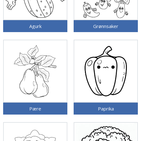
Agurk
Grønnsaker
Pære
Paprika