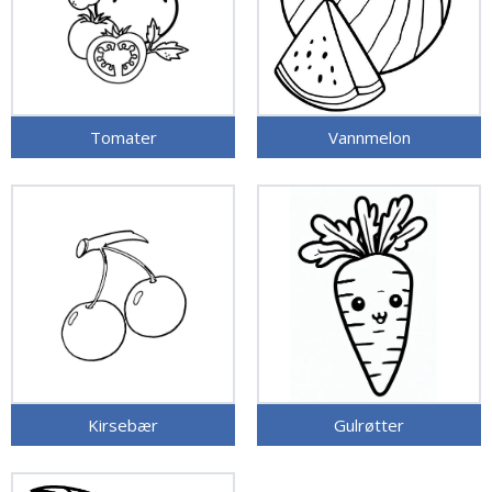
Tomater
Vannmelon
Kirsebær
Gulrøtter