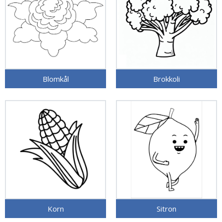
Blomkål
Brokkoli
Korn
Sitron