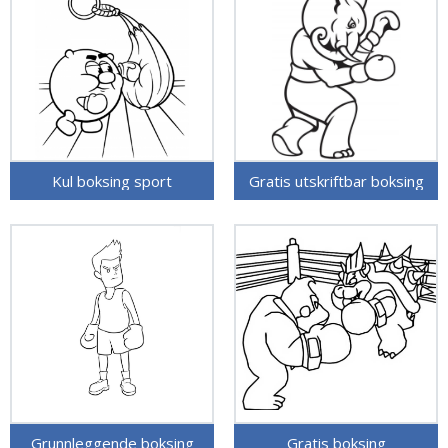
Kul boksing sport
Gratis utskriftbar boksing
Grunnleggende boksing
Gratis boksing