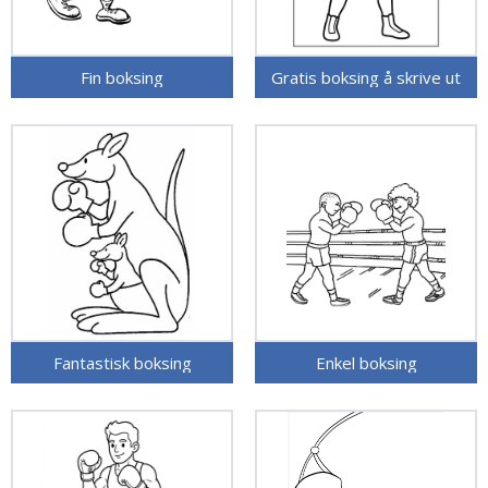
Fin boksing
Gratis boksing å skrive ut
Fantastisk boksing
Enkel boksing