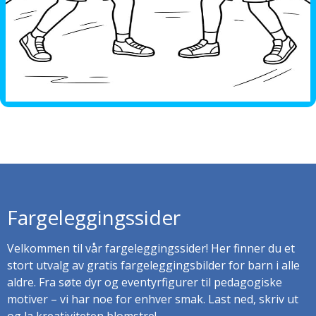
Fargeleggingssider
Velkommen til vår fargeleggingssider! Her finner du et
stort utvalg av gratis fargeleggingsbilder for barn i alle
aldre. Fra søte dyr og eventyrfigurer til pedagogiske
motiver – vi har noe for enhver smak. Last ned, skriv ut
og la kreativiteten blomstre!