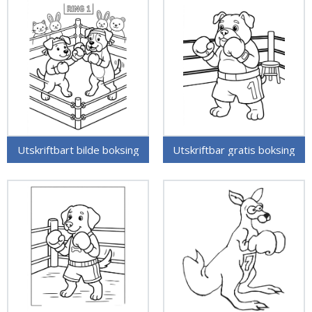
Utskriftbart bilde boksing
Utskriftbar gratis boksing