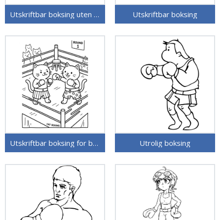
Utskriftbar boksing uten kostnad
Utskriftbar boksing
Utskriftbar boksing for barn
Utrolig boksing