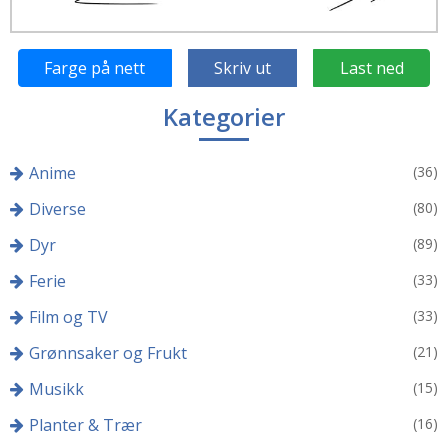
Farge på nett
Skriv ut
Last ned
Kategorier
Anime
(36)
Diverse
(80)
Dyr
(89)
Ferie
(33)
Film og TV
(33)
Grønnsaker og Frukt
(21)
Musikk
(15)
Planter & Trær
(16)