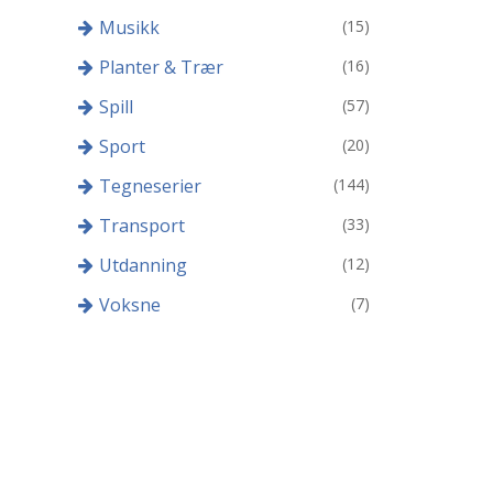
Musikk
(15)
Planter & Trær
(16)
Spill
(57)
Sport
(20)
Tegneserier
(144)
Transport
(33)
Utdanning
(12)
Voksne
(7)