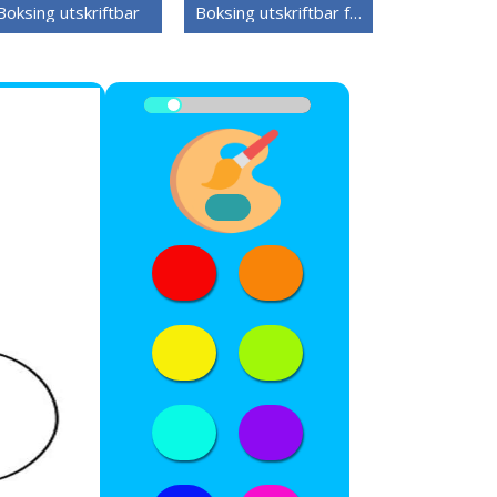
Boksing utskriftbar
Boksing utskriftbar for barn