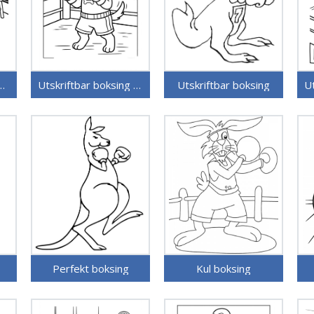
ar gratis boksing
Utskriftbar boksing uten kostnad
Utskriftbar boksing
Perfekt boksing
Kul boksing