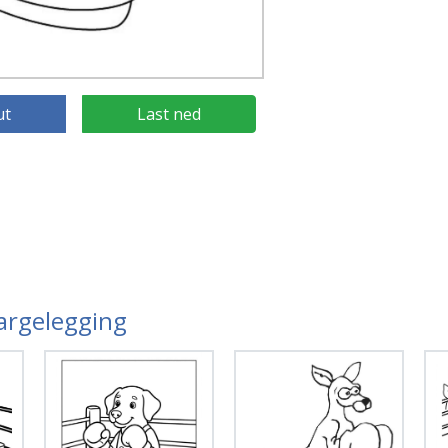
ut
Last ned
Fargelegging