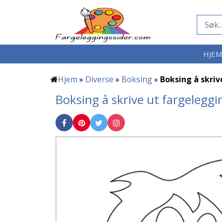
HJE
Hjem
»
Diverse
»
Boksing
»
Boksing å skriv
Boksing å skrive ut fargeleggi