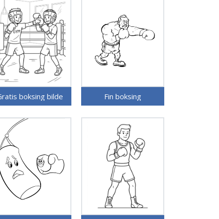
ratis boksing bilde
Fin boksing