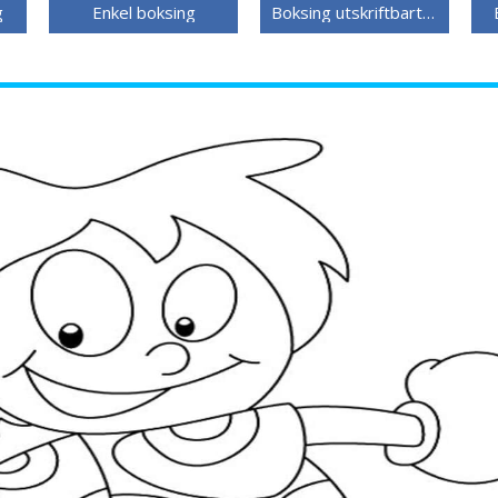
g
Enkel boksing
Boksing utskriftbart bilde