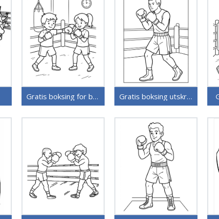
Gratis boksing for barn
Gratis boksing utskriftbar
G