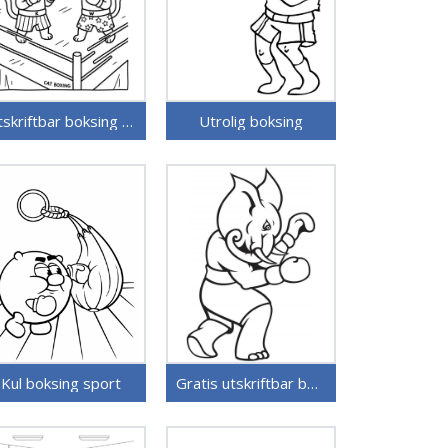
Utskriftbar boksing for barn
Utrolig boksing
Kul boksing sport
Gratis utskriftbar boksing