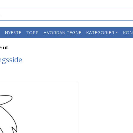
M
NYESTE
TOPP
HVORDAN TEGNE
KATEGORIER
KON
e ut
ngsside