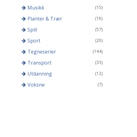
Musikk
(15)
Planter & Trær
(16)
Spill
(57)
Sport
(20)
Tegneserier
(144)
Transport
(33)
Utdanning
(12)
Voksne
(7)