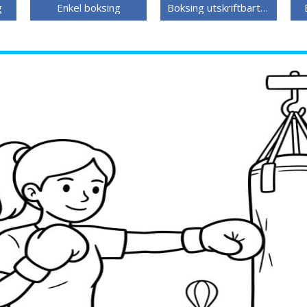
g
Enkel boksing
Boksing utskriftbart bilde