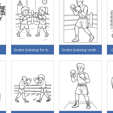
Gratis boksing for barn
Gratis boksing utskriftbar
G