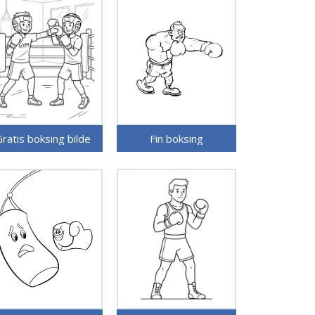
ratis boksing bilde
Fin boksing