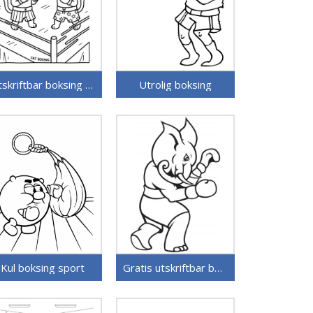
Utskriftbar boksing for barn
Utrolig boksing
Kul boksing sport
Gratis utskriftbar boksing