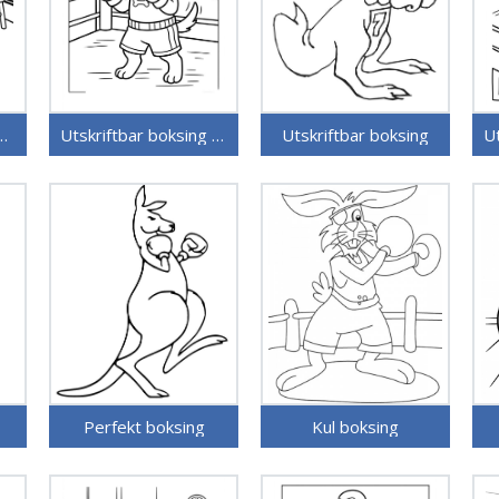
ar gratis boksing
Utskriftbar boksing uten kostnad
Utskriftbar boksing
Perfekt boksing
Kul boksing