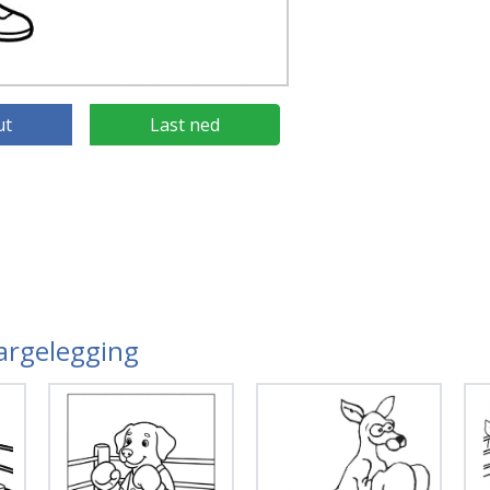
ut
Last ned
Fargelegging