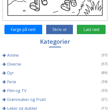
Farge på nett
Skriv ut
Last ned
Kategorier
Anime
(37)
Diverse
(57)
Dyr
(89)
Ferie
(34)
Film og TV
(33)
Grønnsaker og Frukt
(21)
Leker og dukker
(11)