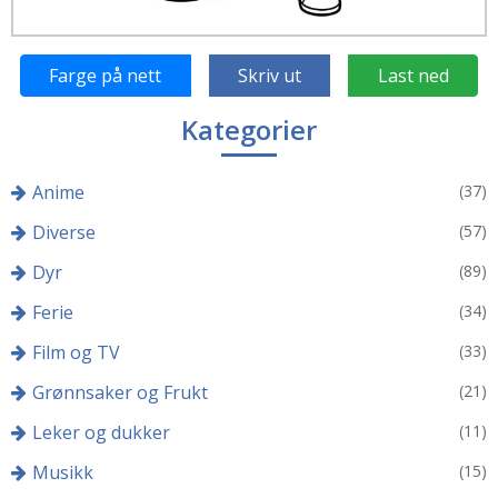
Farge på nett
Skriv ut
Last ned
Kategorier
Anime
(37)
Diverse
(57)
Dyr
(89)
Ferie
(34)
Film og TV
(33)
Grønnsaker og Frukt
(21)
Leker og dukker
(11)
Musikk
(15)