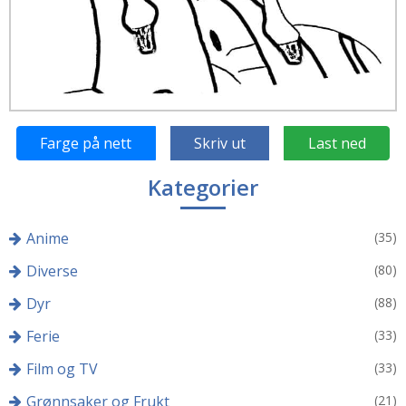
Farge på nett
Skriv ut
Last ned
Kategorier
Anime
(35)
Diverse
(80)
Dyr
(88)
Ferie
(33)
Film og TV
(33)
Grønnsaker og Frukt
(21)