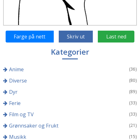
Farge på nett
Skriv ut
Last ned
Kategorier
Anime
(36)
Diverse
(80)
Dyr
(89)
Ferie
(33)
Film og TV
(33)
Grønnsaker og Frukt
(21)
Musikk
(15)