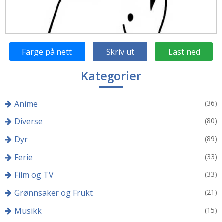
Farge på nett
Skriv ut
Last ned
Kategorier
Anime
(36)
Diverse
(80)
Dyr
(89)
Ferie
(33)
Film og TV
(33)
Grønnsaker og Frukt
(21)
Musikk
(15)