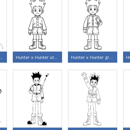
er utskriftbar for barn
Hunter x Hunter uten kostnad
Hunter x Hunter gratis