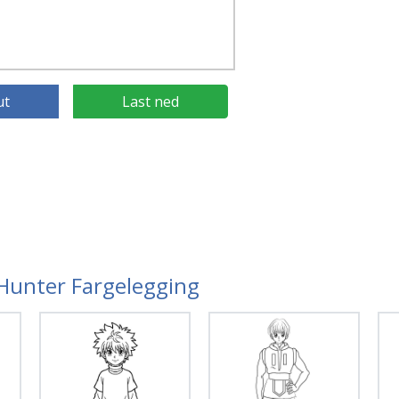
ut
Last ned
 Hunter Fargelegging