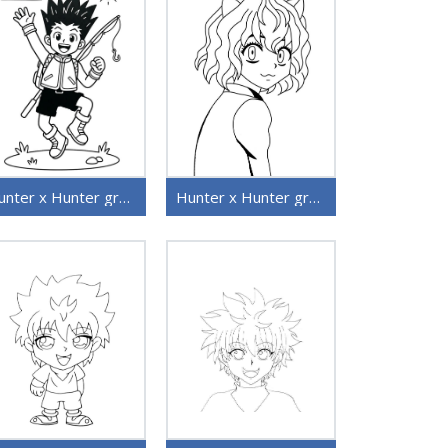
Hunter x Hunter gratis utskriftbar
Hunter x Hunter gratis for barn