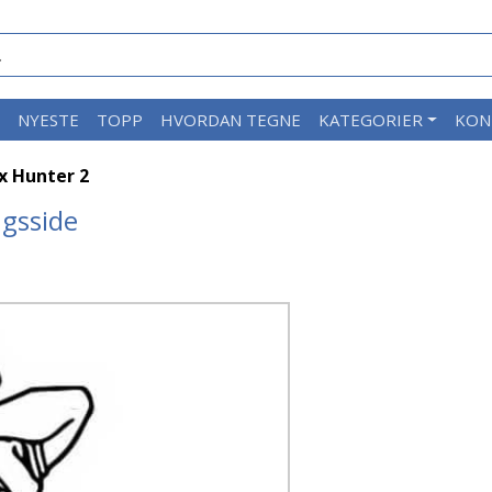
M
NYESTE
TOPP
HVORDAN TEGNE
KATEGORIER
KON
x Hunter 2
ngsside