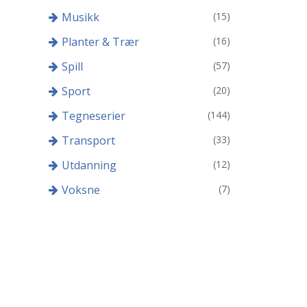
Musikk
(15)
Planter & Trær
(16)
Spill
(57)
Sport
(20)
Tegneserier
(144)
Transport
(33)
Utdanning
(12)
Voksne
(7)