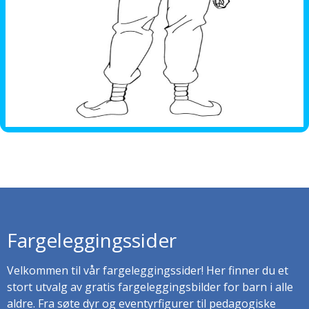
Fargeleggingssider
Velkommen til vår fargeleggingssider! Her finner du et
stort utvalg av gratis fargeleggingsbilder for barn i alle
aldre. Fra søte dyr og eventyrfigurer til pedagogiske