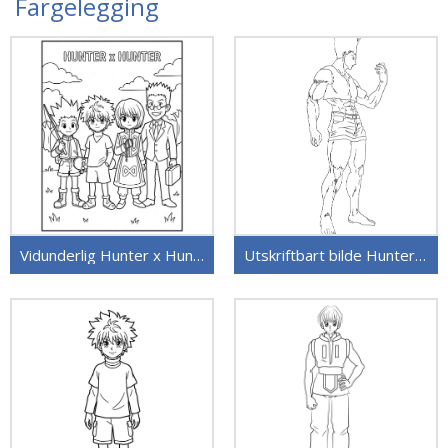
Fargelegging
Vidunderlig Hunter x Hunter
Utskriftbart bilde Hunter x Hunter