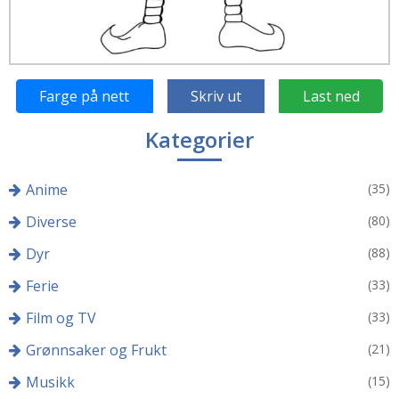
Farge på nett
Skriv ut
Last ned
Kategorier
Anime
(35)
Diverse
(80)
Dyr
(88)
Ferie
(33)
Film og TV
(33)
Grønnsaker og Frukt
(21)
Musikk
(15)