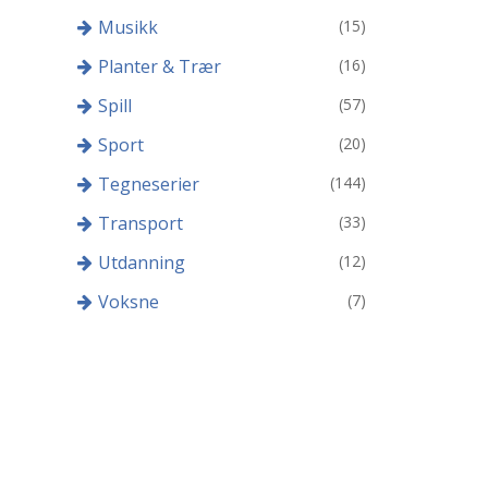
Musikk
(15)
Planter & Trær
(16)
Spill
(57)
Sport
(20)
Tegneserier
(144)
Transport
(33)
Utdanning
(12)
Voksne
(7)