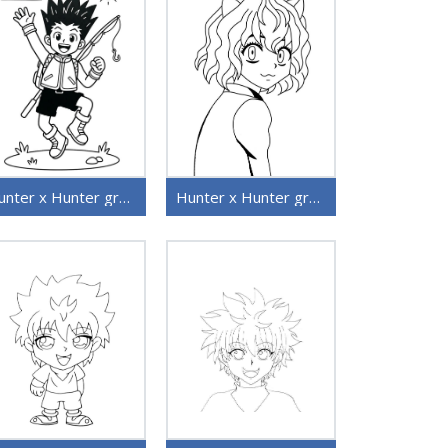
Hunter x Hunter gratis utskriftbar
Hunter x Hunter gratis for barn