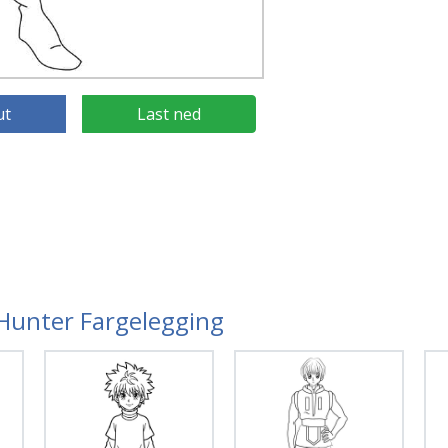
ut
Last ned
 Hunter Fargelegging