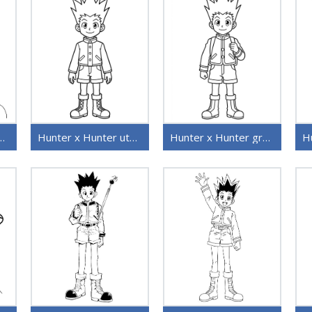
er utskriftbar for barn
Hunter x Hunter uten kostnad
Hunter x Hunter gratis