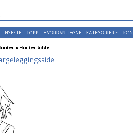
M
NYESTE
TOPP
HVORDAN TEGNE
KATEGORIER
KON
Hunter x Hunter bilde
fargeleggingsside