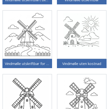
Vindmølle utskriftbar for barn
Vindmølle uten kostnad