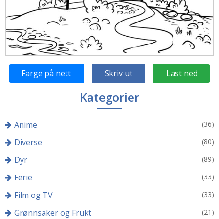
Farge på nett
Skriv ut
Last ned
Kategorier
Anime
(36)
Diverse
(80)
Dyr
(89)
Ferie
(33)
Film og TV
(33)
Grønnsaker og Frukt
(21)