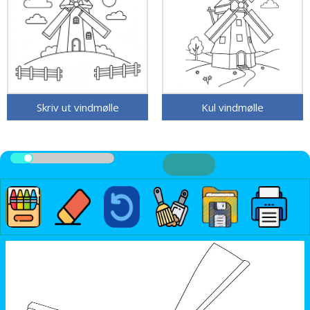
Skriv ut vindmølle
Kul vindmølle