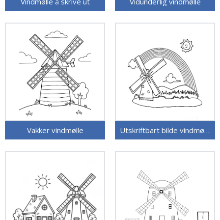
Vindmølle å skrive ut
Vidunderlig vindmølle
Vakker vindmølle
Utskriftbart bilde vindmølle