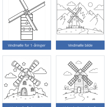
Vindmølle for 1-åringer
Vindmølle bilde