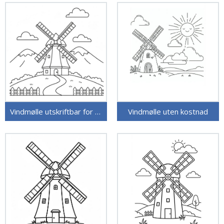
Vindmølle utskriftbar for barn
Vindmølle uten kostnad