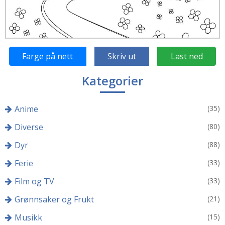
Farge på nett
Skriv ut
Last ned
Kategorier
Anime
(35)
Diverse
(80)
Dyr
(88)
Ferie
(33)
Film og TV
(33)
Grønnsaker og Frukt
(21)
Musikk
(15)