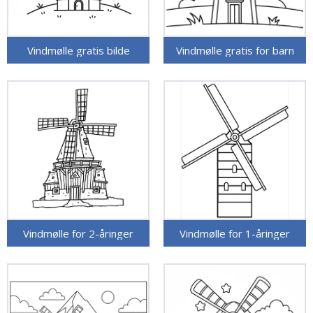
Vindmølle gratis bilde
Vindmølle gratis for barn
Vindmølle for 2-åringer
Vindmølle for 1-åringer