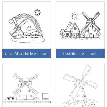
Utskriftbart bilde vindmølle
Utskriftbar vindmølle