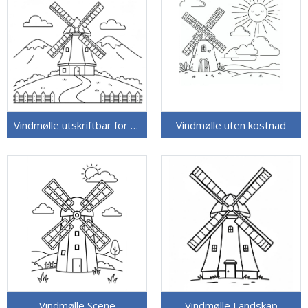
Vindmølle utskriftbar for barn
Vindmølle uten kostnad
Vindmølle Scene
Vindmølle Landskap