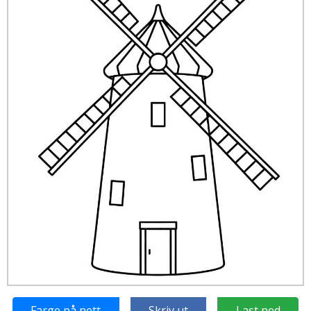
Farge på nett
Skriv ut
Last ned