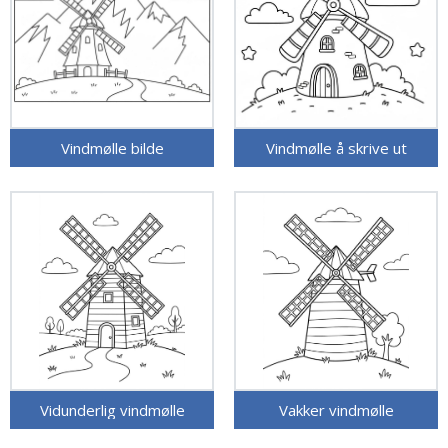
Vindmølle bilde
Vindmølle å skrive ut
Vidunderlig vindmølle
Vakker vindmølle