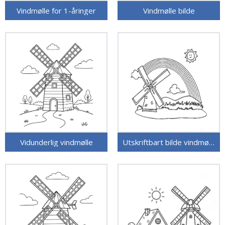
Vindmølle for 1-åringer
Vindmølle bilde
Vidunderlig vindmølle
Utskriftbart bilde vindmølle