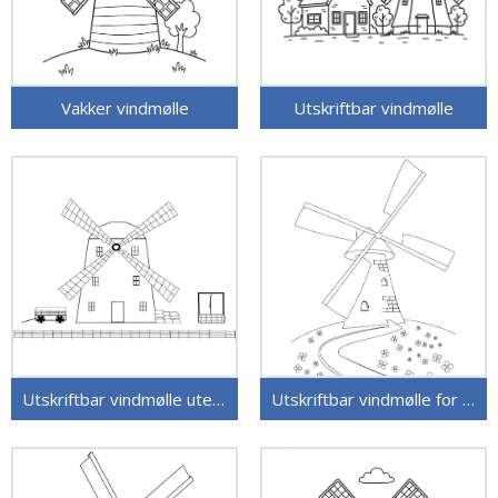
Vakker vindmølle
Utskriftbar vindmølle
Utskriftbar vindmølle uten kostnad
Utskriftbar vindmølle for barn