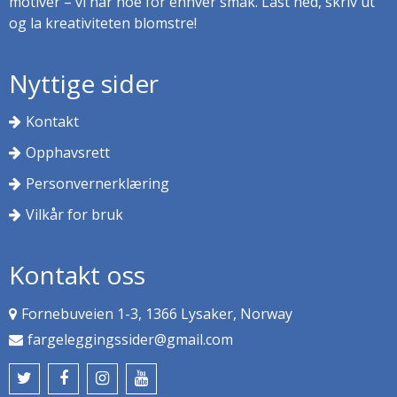
motiver – vi har noe for enhver smak. Last ned, skriv ut
og la kreativiteten blomstre!
Nyttige sider
Kontakt
Opphavsrett
Personvernerklæring
Vilkår for bruk
Kontakt oss
Fornebuveien 1-3, 1366 Lysaker, Norway
fargeleggingssider@gmail.com