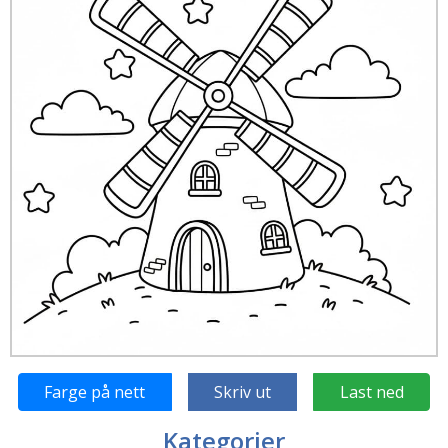
Farge på nett
Skriv ut
Last ned
Kategorier