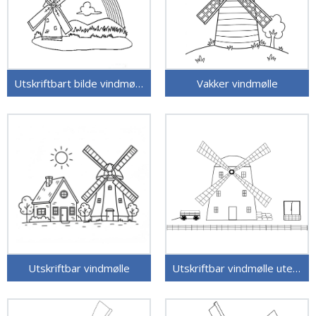
Utskriftbart bilde vindmølle
Vakker vindmølle
Utskriftbar vindmølle
Utskriftbar vindmølle uten kostnad