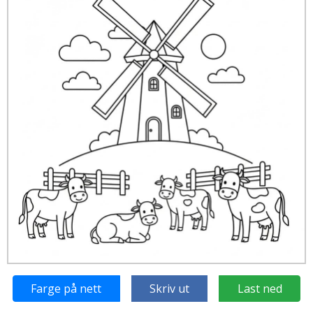
Farge på nett
Skriv ut
Last ned