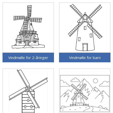
Vindmølle for 2-åringer
Vindmølle for barn