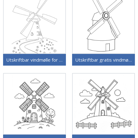
Utskriftbar vindmølle for barn
Utskriftbar gratis vindmølle