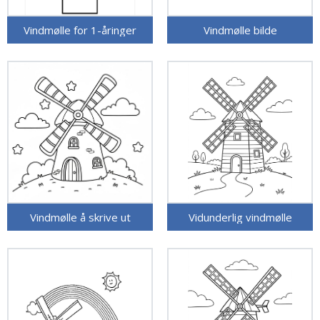
Vindmølle for 1-åringer
Vindmølle bilde
Vindmølle å skrive ut
Vidunderlig vindmølle