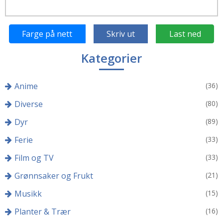
Farge på nett
Skriv ut
Last ned
Kategorier
Anime
(36)
Diverse
(80)
Dyr
(89)
Ferie
(33)
Film og TV
(33)
Grønnsaker og Frukt
(21)
Musikk
(15)
Planter & Trær
(16)