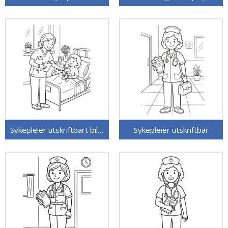
Sykepleier utskriftbart bilde
Sykepleier utskriftbar