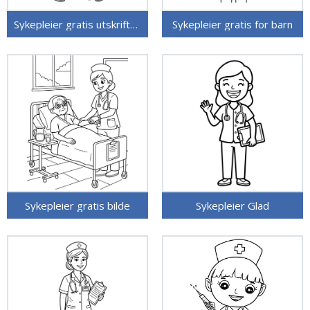
Sykepleier gratis utskriftbar
Sykepleier gratis for barn
Sykepleier gratis bilde
Sykepleier Glad