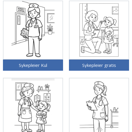
Sykepleier Kul
Sykepleier gratis