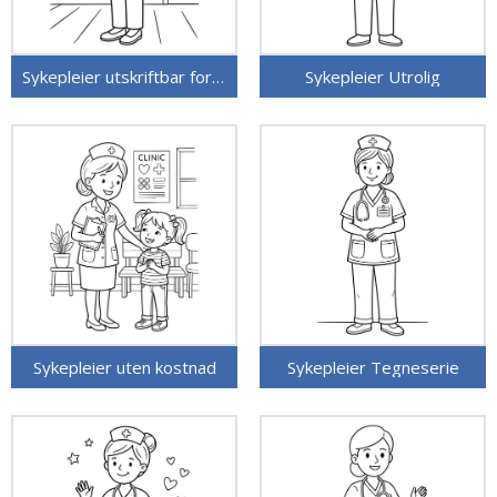
Sykepleier utskriftbar for barn
Sykepleier Utrolig
Sykepleier uten kostnad
Sykepleier Tegneserie