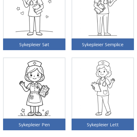
Sykepleier Søt
Sykepleier Semplice
Sykepleier Pen
Sykepleier Lett