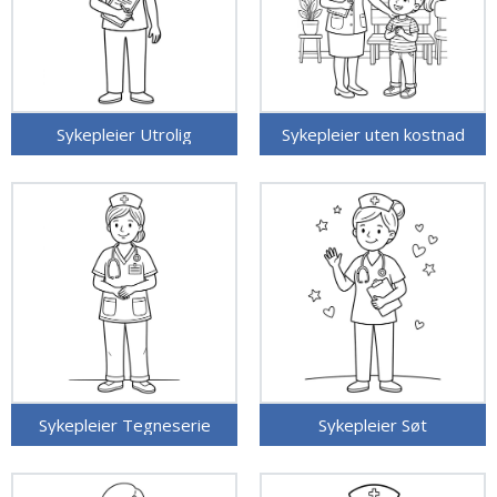
Sykepleier Utrolig
Sykepleier uten kostnad
Sykepleier Tegneserie
Sykepleier Søt