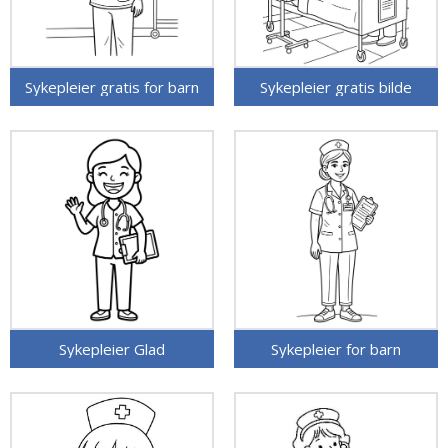
Sykepleier gratis for barn
Sykepleier gratis bilde
Sykepleier Glad
Sykepleier for barn