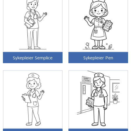
Sykepleier Semplice
Sykepleier Pen