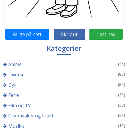
Farge på nett
Skriv ut
Last ned
Kategorier
Anime
(36)
Diverse
(80)
Dyr
(89)
Ferie
(33)
Film og TV
(33)
Grønnsaker og Frukt
(21)
Musikk
(15)