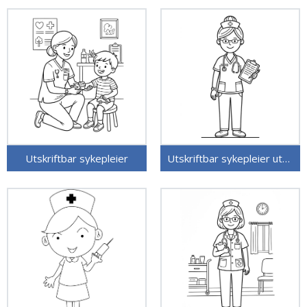
Utskriftbar sykepleier
Utskriftbar sykepleier uten kostnad