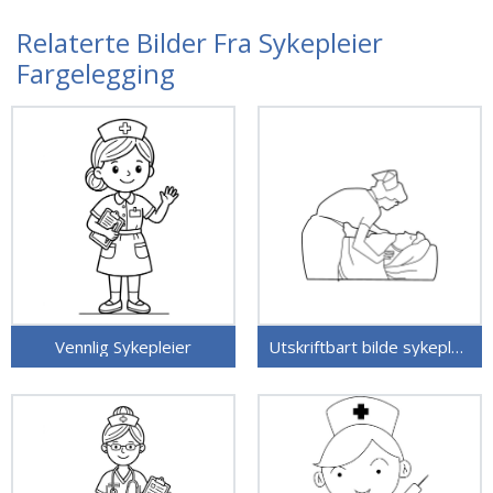
Relaterte Bilder Fra Sykepleier
Fargelegging
Vennlig Sykepleier
Utskriftbart bilde sykepleier