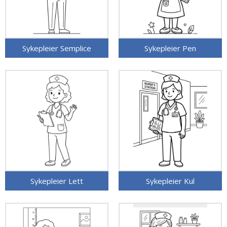
Sykepleier Semplice
Sykepleier Pen
Sykepleier Lett
Sykepleier Kul