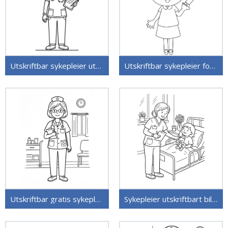
Utskriftbar sykepleier uten kostnad
Utskriftbar sykepleier for barn
Utskriftbar gratis sykepleier
Sykepleier utskriftbart bilde