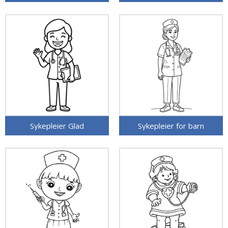
Sykepleier Glad
Sykepleier for barn