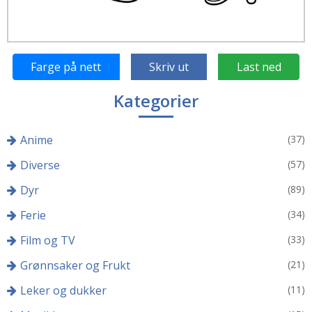
Farge på nett
Skriv ut
Last ned
Kategorier
Anime
(37)
Diverse
(57)
Dyr
(89)
Ferie
(34)
Film og TV
(33)
Grønnsaker og Frukt
(21)
Leker og dukker
(11)