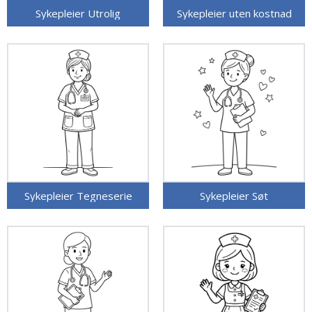
Sykepleier Utrolig
Sykepleier uten kostnad
Sykepleier Tegneserie
Sykepleier Søt