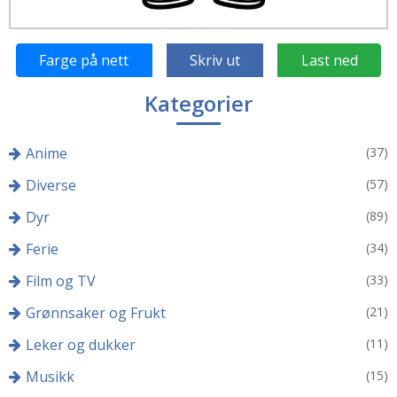
Farge på nett
Skriv ut
Last ned
Kategorier
Anime
(37)
Diverse
(57)
Dyr
(89)
Ferie
(34)
Film og TV
(33)
Grønnsaker og Frukt
(21)
Leker og dukker
(11)
Musikk
(15)