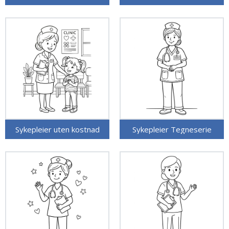
Sykepleier uten kostnad
Sykepleier Tegneserie