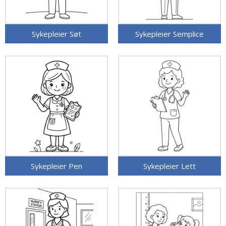
Sykepleier Søt
Sykepleier Semplice
Sykepleier Pen
Sykepleier Lett