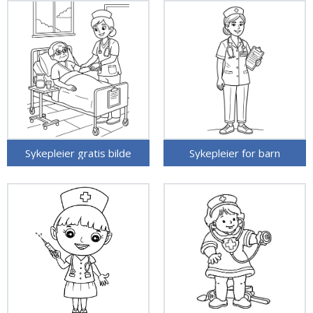
Sykepleier gratis bilde
Sykepleier for barn