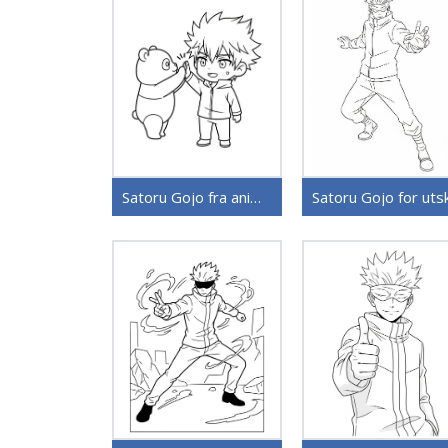
Satoru Gojo fra animeen Jujutsu Kaisen