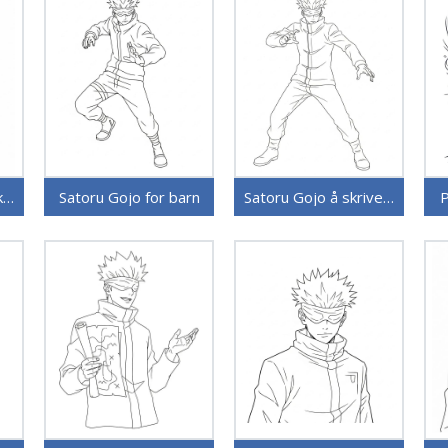
Satoru Gojo for utskrift
Satoru Gojo for barn
Satoru Gojo å skrive ut
P