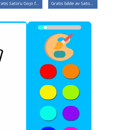
Gratis Satoru Gojo for barn
Gratis bilde av Satoru Gojo