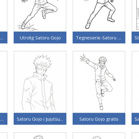
Utskrivbar Satoru Gojo for barn
Utrolig Satoru Gojo
Tegneserie-Satoru Gojo
Satoru Gojo uten kostnad
Satoru Gojo i Jujutsu Kaisen
Satoru Gojo gratis