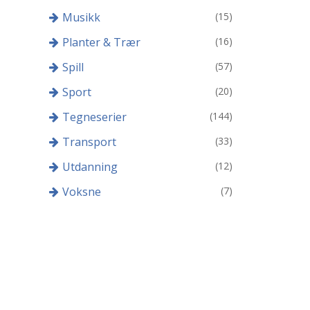
Musikk
(15)
Planter & Trær
(16)
Spill
(57)
Sport
(20)
Tegneserier
(144)
Transport
(33)
Utdanning
(12)
Voksne
(7)