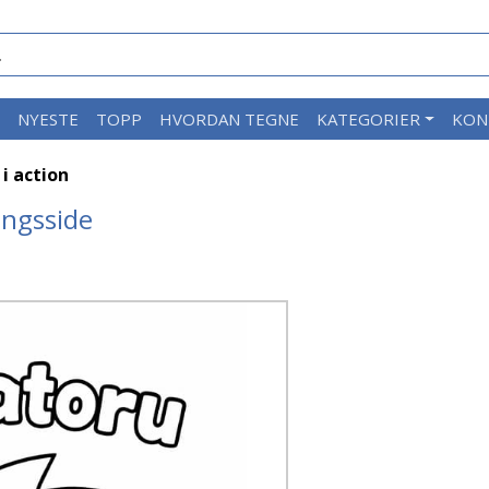
M
NYESTE
TOPP
HVORDAN TEGNE
KATEGORIER
KON
i action
ingsside