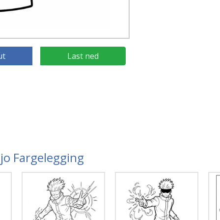
ut
Last ned
ojo Fargelegging