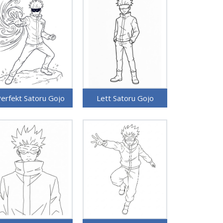
erfekt Satoru Gojo
Lett Satoru Gojo