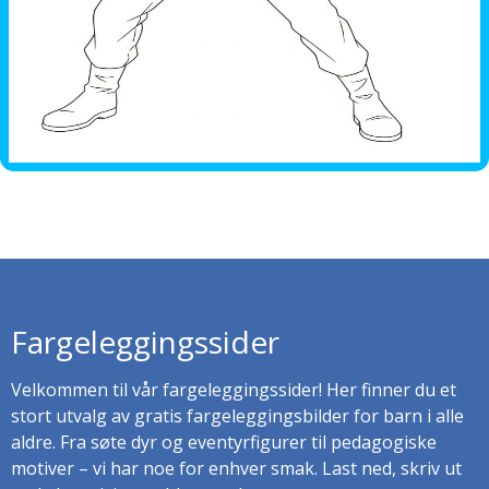
Fargeleggingssider
Velkommen til vår fargeleggingssider! Her finner du et
stort utvalg av gratis fargeleggingsbilder for barn i alle
aldre. Fra søte dyr og eventyrfigurer til pedagogiske
motiver – vi har noe for enhver smak. Last ned, skriv ut