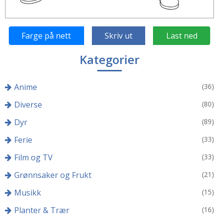
Farge på nett
Skriv ut
Last ned
Kategorier
Anime
(36)
Diverse
(80)
Dyr
(89)
Ferie
(33)
Film og TV
(33)
Grønnsaker og Frukt
(21)
Musikk
(15)
Planter & Trær
(16)