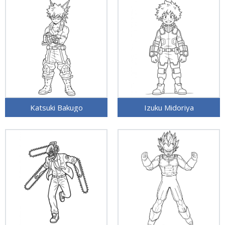
Katsuki Bakugo
Izuku Midoriya