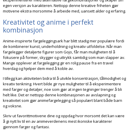
eksperimenterer med alternative fargekombinasjoner og skaper sin
egen versjon av karakteren. Nettopp denne kreative friheten gjør
motivene ekstra morsomme å arbeide med, uansett alder og erfaring.
Kreativitet og anime i perfekt
kombinasjon
Anime-inspirerte fargeleggingsark har blitt stadig mer populære fordi
de kombinerer kunst, underholdning og kreativ utfoldelse. Når man
fargelegger detaljerte figurer som Gojo, får man muligheten til å
fokusere på former, skygger og uttrykk samtidig som man slapper av.
Mange opplever at fargelegging gir en rolig pause fra en travel
hverdag og hjelper dem med å koble av.
I tillegg kan aktiviteten bidra til å utvikle konsentrasjon, tålmodighet og
kreativ tenkning. Hvert bilde gir nye muligheter til å eksperimentere
med farger og detaljer, noe som gjør at ingen tegninger trenger å bli
helt like. Det er nettopp denne kombinasjonen av avslapning og
kreativitet som gjør animefargelegging så populært blant både barn
og voksne.
Skriv ut favorittmotivene dine og oppdag hvor morsomt det kan være
å gi nytt liv til en av animeverdenens mest ikoniske karakterer
gjennom farger og fantasi.