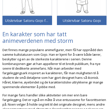
Utskrivbar Satoru Gojo for barn
Utskrivbar Satoru Gojo
En karakter som har tatt
animeverdenen med storm
Det finnes mange populære animefigurer, men få har oppnådd den
samme kultstatusen som Gojo. Han er kjent for å være både lærer,
beskytter og en av de sterkeste karakterene i serien. Denne
kombinasjonen gjør at han appellerer til et bredt publikum, fra nye
seere til dedikerte animefans. Når man arbeider med
fargeleggingsark inspirert av karakteren, får man muligheten til å
studere de små detaljene som har gjort designet hans så ikonisk.
Håret, klærne, øyebindet og de karakteristiske uttrykkene gir mange
spennende elementer å jobbe med.
For mange fans handler slike aktiviteter om mer enn bare
fargelegging. Det er også en måte å vise entusiasme for favorittserien
på. Noen velger å holde seg tett til det originale designet, mens andre