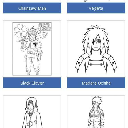
Chainsaw Man
Vegeta
Black Clover
Madara Uchiha