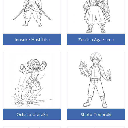
Inosuke Hashibira
Zenitsu Agatsuma
Ochaco Uraraka
Shoto Todoroki