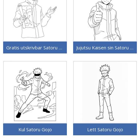
Gratis utskrivbar Satoru Gojo
Jujutsu Kaisen sin Satoru Gojo
Kul Satoru Gojo
Lett Satoru Gojo