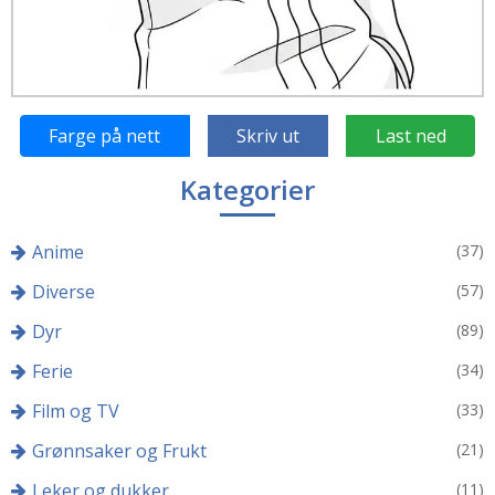
Farge på nett
Skriv ut
Last ned
Kategorier
Anime
(37)
Diverse
(57)
Dyr
(89)
Ferie
(34)
Film og TV
(33)
Grønnsaker og Frukt
(21)
Leker og dukker
(11)