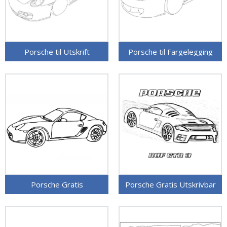
Porsche til Utskrift
Porsche til Fargelegging
Porsche Gratis
Porsche Gratis Utskrivbar