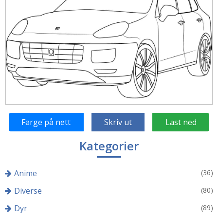
Farge på nett
Skriv ut
Last ned
Kategorier
Anime
(36)
Diverse
(80)
Dyr
(89)