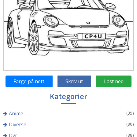
Farge på nett
Skriv ut
Last ned
Kategorier
Anime
(35)
Diverse
(80)
Dyr
(88)