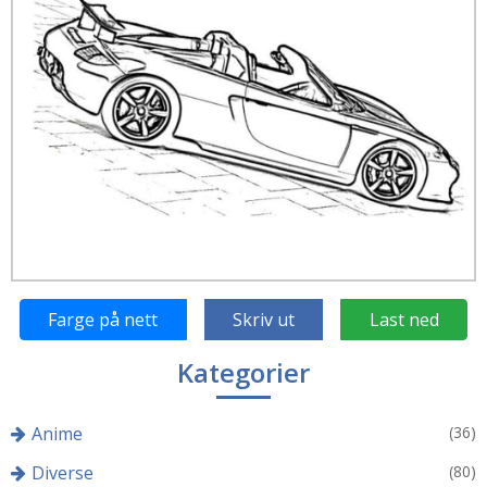
Farge på nett
Skriv ut
Last ned
Kategorier
Anime
(36)
Diverse
(80)