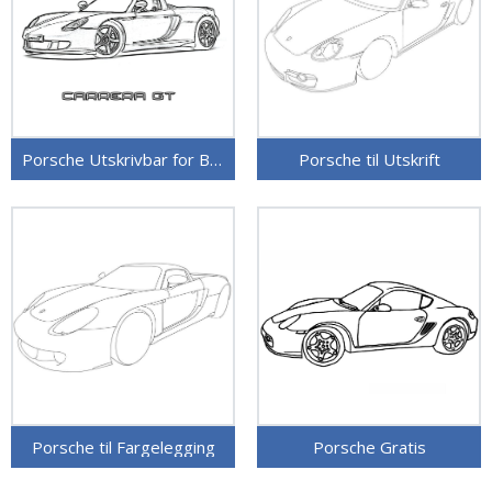
Porsche Utskrivbar for Barn
Porsche til Utskrift
Porsche til Fargelegging
Porsche Gratis