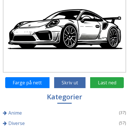
Farge på nett
Skriv ut
Last ned
Kategorier
Anime
(37)
Diverse
(57)