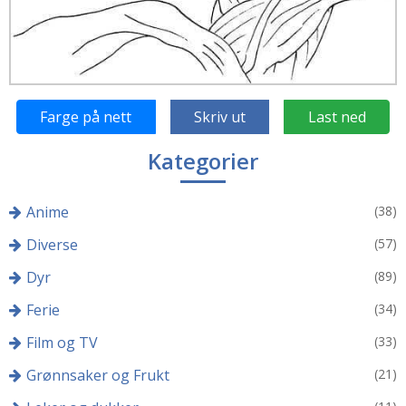
Farge på nett
Skriv ut
Last ned
Kategorier
Anime
(38)
Diverse
(57)
Dyr
(89)
Ferie
(34)
Film og TV
(33)
Grønnsaker og Frukt
(21)