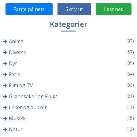
Farge på nett
Skriv ut
Last ned
Kategorier
Anime
(37)
Diverse
(57)
Dyr
(89)
Ferie
(34)
Film og TV
(33)
Grønnsaker og Frukt
(21)
Leker og dukker
(11)
Musikk
(15)
Natur
(13)