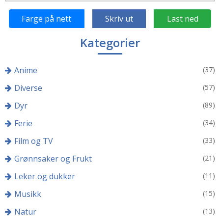
Farge på nett
Skriv ut
Last ned
Kategorier
Anime
(37)
Diverse
(57)
Dyr
(89)
Ferie
(34)
Film og TV
(33)
Grønnsaker og Frukt
(21)
Leker og dukker
(11)
Musikk
(15)
Natur
(13)