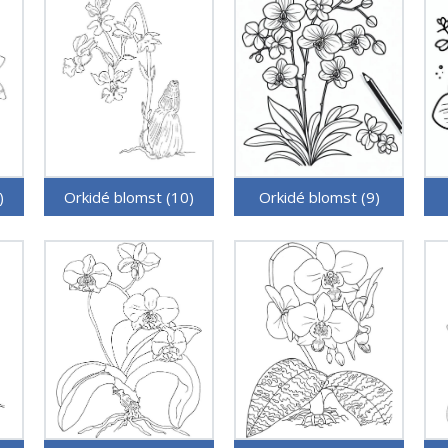
)
Orkidé blomst (10)
Orkidé blomst (9)