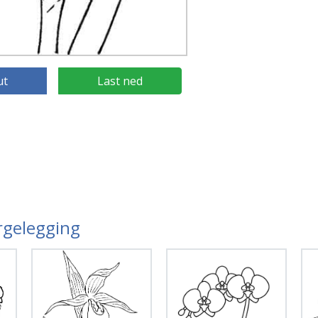
ut
Last ned
argelegging