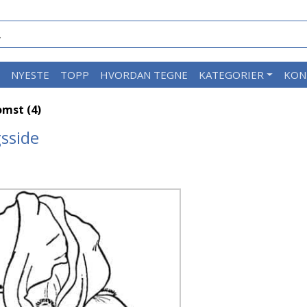
M
NYESTE
TOPP
HVORDAN TEGNE
KATEGORIER
KON
omst (4)
gsside