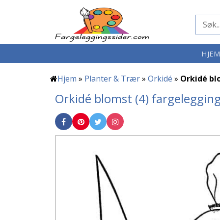
HJE
Hjem
»
Planter & Trær
»
Orkidé
»
Orkidé bl
Orkidé blomst (4) fargeleggin