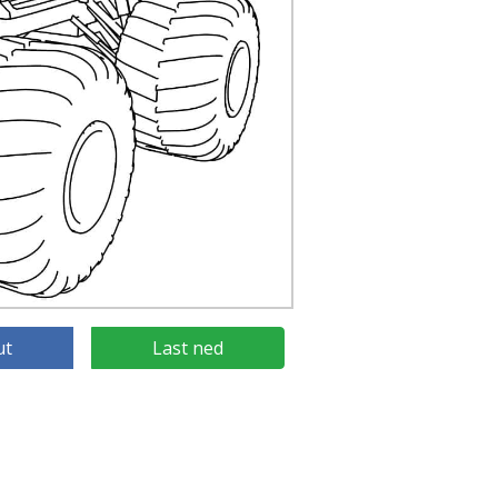
ut
Last ned