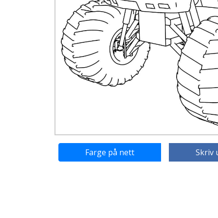
Farge på nett
Skriv 