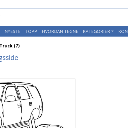
M
NYESTE
TOPP
HVORDAN TEGNE
KATEGORIER
KON
Truck (7)
gsside