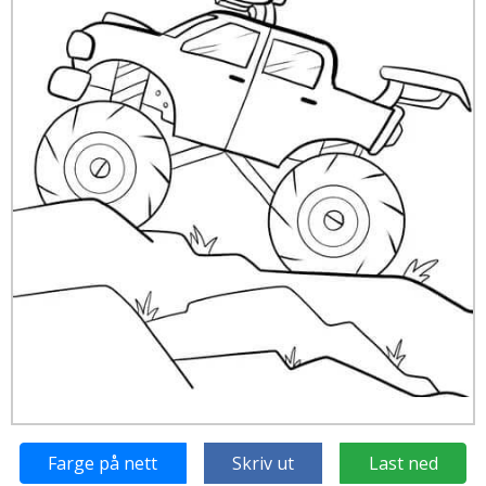
Farge på nett
Skriv ut
Last ned