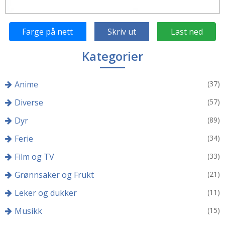
Farge på nett
Skriv ut
Last ned
Kategorier
Anime
(37)
Diverse
(57)
Dyr
(89)
Ferie
(34)
Film og TV
(33)
Grønnsaker og Frukt
(21)
Leker og dukker
(11)
Musikk
(15)