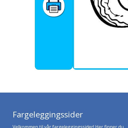
Fargeleggingssider
Velkommen til vår fargeleggingssider! Her finner du