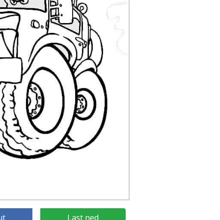
ut
Last ned