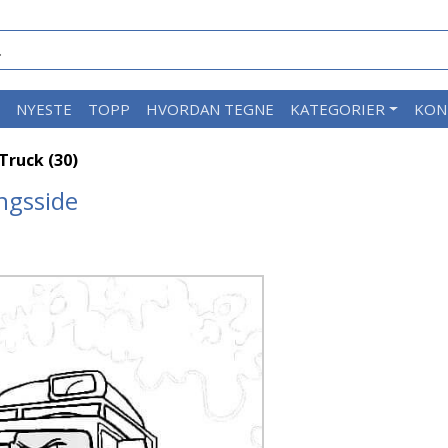
M
NYESTE
TOPP
HVORDAN TEGNE
KATEGORIER
KON
Truck (30)
ngsside