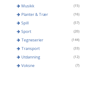
Musikk
(15)
Planter & Trær
(16)
Spill
(57)
Sport
(20)
Tegneserier
(144)
Transport
(33)
Utdanning
(12)
Voksne
(7)