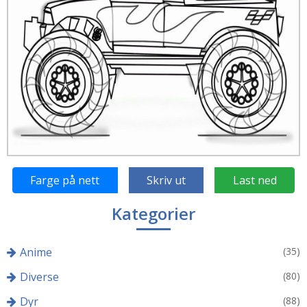
Farge på nett
Skriv ut
Last ned
Kategorier
Anime
(35)
Diverse
(80)
Dyr
(88)