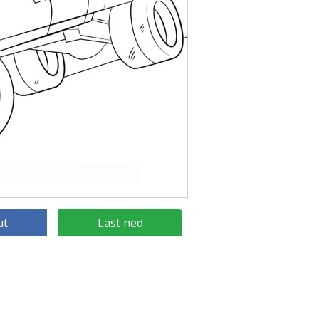
ut
Last ned