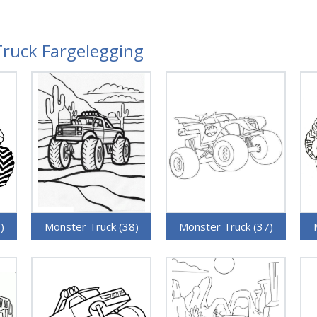
Truck Fargelegging
)
Monster Truck (38)
Monster Truck (37)