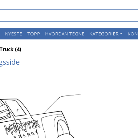
M
NYESTE
TOPP
HVORDAN TEGNE
KATEGORIER
KON
Truck (4)
gsside