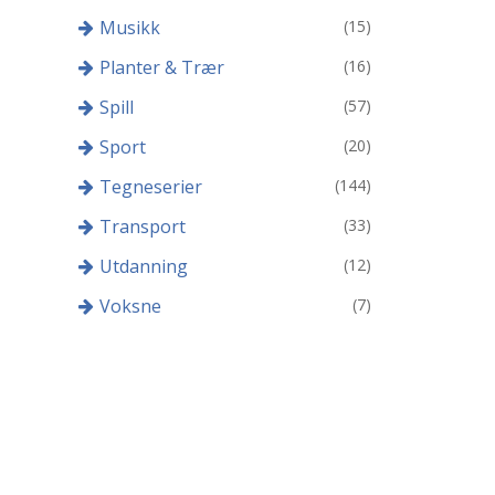
Musikk
(15)
Planter & Trær
(16)
Spill
(57)
Sport
(20)
Tegneserier
(144)
Transport
(33)
Utdanning
(12)
Voksne
(7)