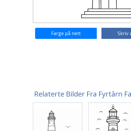
Farge på nett
Skriv 
Relaterte Bilder Fra Fyrtårn F