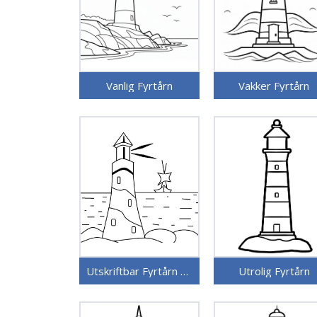
Vanlig Fyrtårn
Vakker Fyrtårn
Utskriftbar Fyrtårn Uten Kostnad
Utrolig Fyrtårn