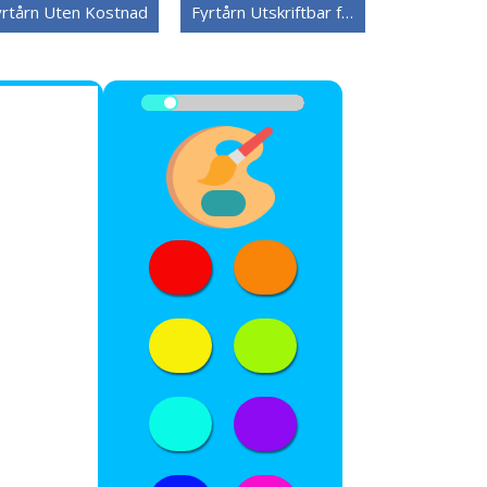
yrtårn Uten Kostnad
Fyrtårn Utskriftbar for Barn