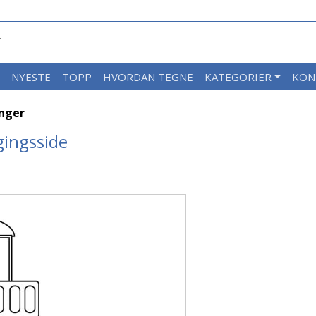
M
NYESTE
TOPP
HVORDAN TEGNE
KATEGORIER
KON
inger
gingsside