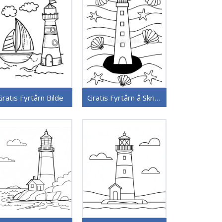
Gratis Fyrtårn Bilde
Gratis Fyrtårn å Skrive ut