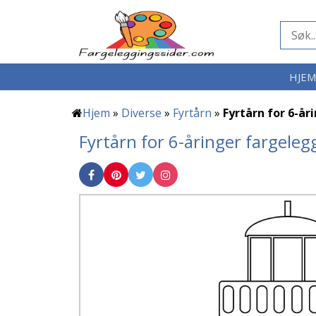
HJE
Hjem
»
Diverse
»
Fyrtårn
»
Fyrtårn for 6-år
Fyrtårn for 6-åringer fargeleg