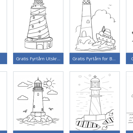
Gratis Fyrtårn Utskriftbar
Gratis Fyrtårn for Barn