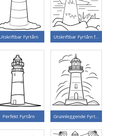
Utskriftbar Fyrtårn
Utskriftbar Fyrtårn for Barn
Perfekt Fyrtårn
Grunnleggende Fyrtårn