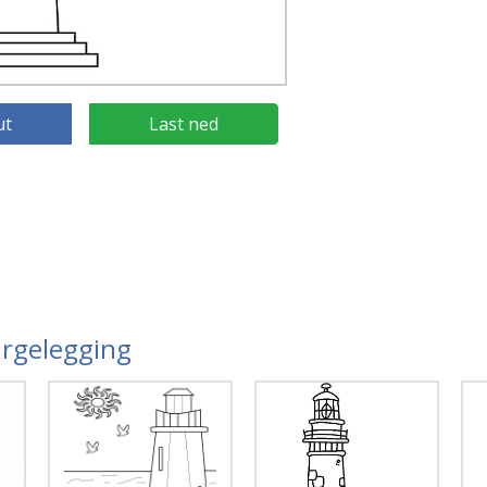
ut
Last ned
argelegging