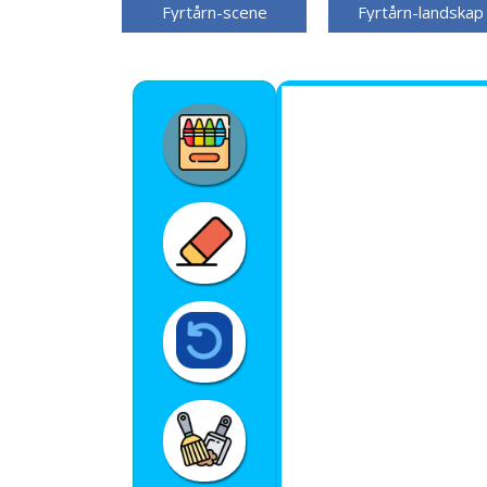
Fyrtårn-scene
Fyrtårn-landskap