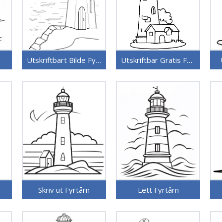
Utskriftbart Bilde Fyrtårn
Utskriftbar Gratis Fyrtårn
Skriv ut Fyrtårn
Lett Fyrtårn