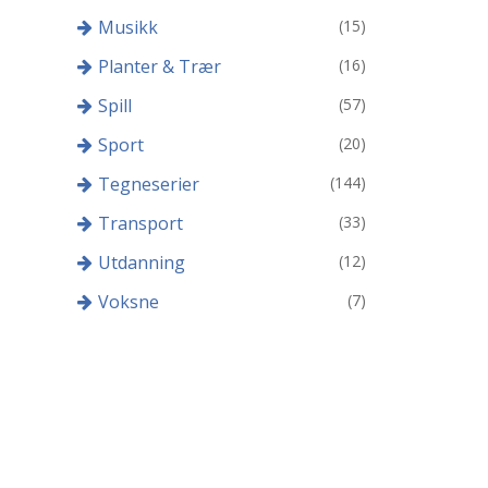
Musikk
(15)
Planter & Trær
(16)
Spill
(57)
Sport
(20)
Tegneserier
(144)
Transport
(33)
Utdanning
(12)
Voksne
(7)