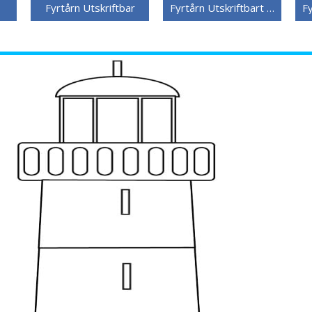
Fyrtårn Utskriftbar
Fyrtårn Utskriftbart Bilde
F