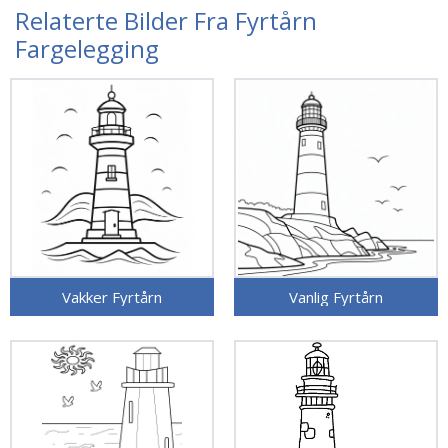
Relaterte Bilder Fra Fyrtårn
Fargelegging
Vakker Fyrtårn
Vanlig Fyrtårn