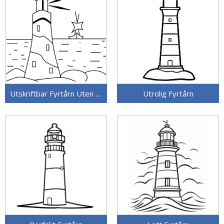
Utskriftbar Fyrtårn Uten Kostnad
Utrolig Fyrtårn