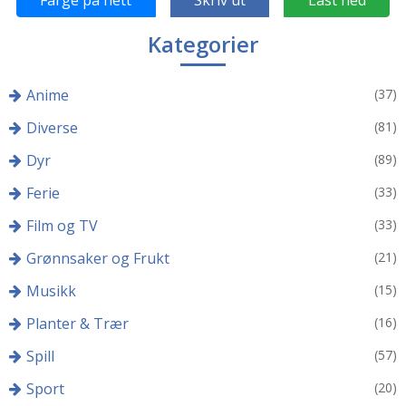
Farge på nett
Skriv ut
Last ned
Kategorier
Anime
(37)
Diverse
(81)
Dyr
(89)
Ferie
(33)
Film og TV
(33)
Grønnsaker og Frukt
(21)
Musikk
(15)
Planter & Trær
(16)
Spill
(57)
Sport
(20)