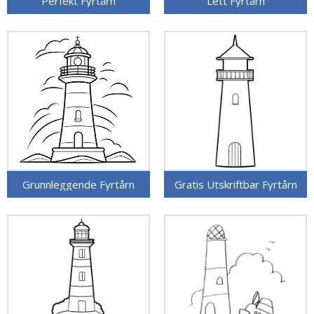
Perfekt Fyrtårn
Lett Fyrtårn
Grunnleggende Fyrtårn
Gratis Utskriftbar Fyrtårn