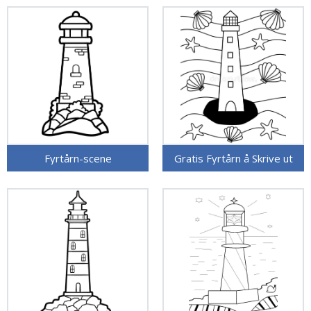
Fyrtårn-scene
Gratis Fyrtårn å Skrive ut