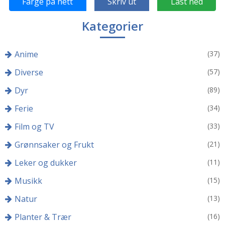
Farge på nett
Skriv ut
Last ned
Kategorier
Anime
(37)
Diverse
(57)
Dyr
(89)
Ferie
(34)
Film og TV
(33)
Grønnsaker og Frukt
(21)
Leker og dukker
(11)
Musikk
(15)
Natur
(13)
Planter & Trær
(16)