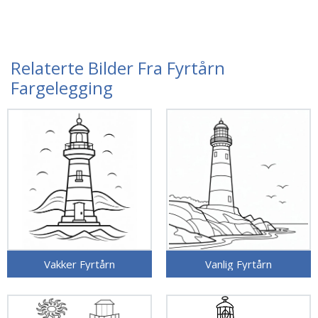
Relaterte Bilder Fra Fyrtårn
Fargelegging
Vakker Fyrtårn
Vanlig Fyrtårn