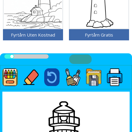
Fyrtårn Uten Kostnad
Fyrtårn Gratis