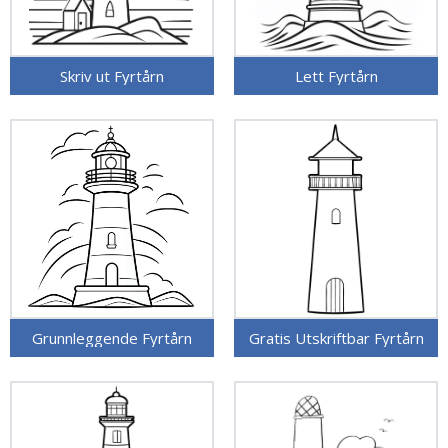
Skriv ut Fyrtårn
Lett Fyrtårn
Grunnleggende Fyrtårn
Gratis Utskriftbar Fyrtårn